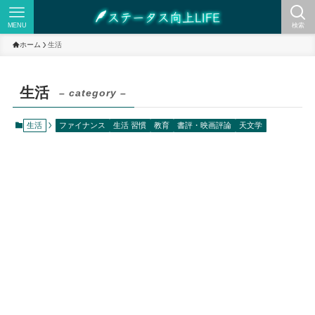
MENU
検索
ホーム
生活
生活
– category –
生活
ファイナンス
生活 習慣
教育
書評・映画評論
天文学