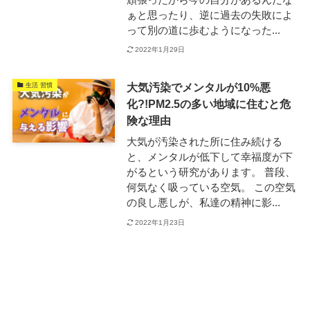
ぁと思ったり、逆に過去の失敗によ
って別の道に歩むようになった...
2022年1月29日
大気汚染でメンタルが10%悪
生活 習慣
化?!PM2.5の多い地域に住むと危
険な理由
大気が汚染された所に住み続ける
と、メンタルが低下して幸福度が下
がるという研究があります。 普段、
何気なく吸っている空気。 この空気
の良し悪しが、私達の精神に影...
2022年1月23日