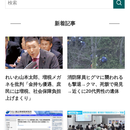
新着記事
れいわ山本太郎、増税メガ
消防隊員ヒグマに襲われる
ネを批判「金持ち優遇、庶
も撃退→クマ、死骸で発見
民には増税、社会保障負担
→近くに20代男性の遺体
上げまくり」