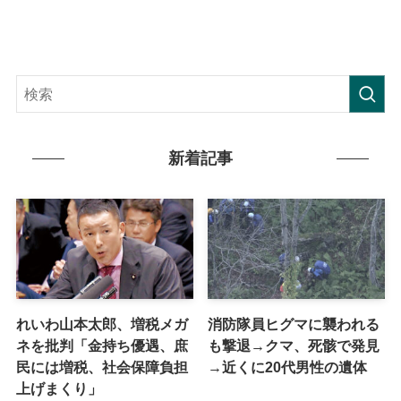
新着記事
れいわ山本太郎、増税メガ
消防隊員ヒグマに襲われる
ネを批判「金持ち優遇、庶
も撃退→クマ、死骸で発見
民には増税、社会保障負担
→近くに20代男性の遺体
上げまくり」