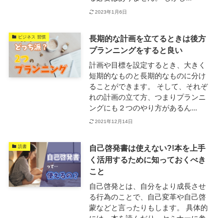
2023年1月6日
長期的な計画を立てるときは後方
ビジネス 習慣
プランニングをすると良い
計画や目標を設定するとき、大きく
短期的なものと長期的なものに分け
ることができます。 そして、それぞ
れの計画の立て方、つまりプランニ
ングにも２つのやり方があるん...
2021年12月14日
自己啓発書は使えない?!本を上手
読書
く活用するために知っておくべき
こと
自己啓発とは、自分をより成長させ
る行為のことで、自己変革や自己啓
蒙などと言ったりもします。 具体的