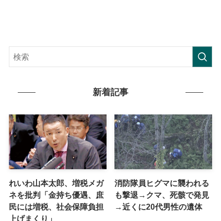
新着記事
れいわ山本太郎、増税メガ
消防隊員ヒグマに襲われる
ネを批判「金持ち優遇、庶
も撃退→クマ、死骸で発見
民には増税、社会保障負担
→近くに20代男性の遺体
上げまくり」