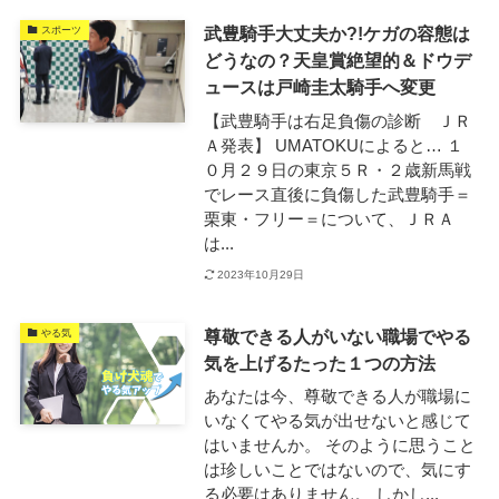
武豊騎手大丈夫か?!ケガの容態は
スポーツ
どうなの？天皇賞絶望的＆ドウデ
ュースは戸崎圭太騎手へ変更
【武豊騎手は右足負傷の診断 ＪＲ
Ａ発表】 UMATOKUによると… １
０月２９日の東京５Ｒ・２歳新馬戦
でレース直後に負傷した武豊騎手＝
栗東・フリー＝について、ＪＲＡ
は...
2023年10月29日
尊敬できる人がいない職場でやる
やる気
気を上げるたった１つの方法
あなたは今、尊敬できる人が職場に
いなくてやる気が出せないと感じて
はいませんか。 そのように思うこと
は珍しいことではないので、気にす
る必要はありません。 しかし...