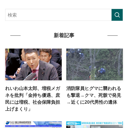
新着記事
れいわ山本太郎、増税メガ
消防隊員ヒグマに襲われる
ネを批判「金持ち優遇、庶
も撃退→クマ、死骸で発見
民には増税、社会保障負担
→近くに20代男性の遺体
上げまくり」