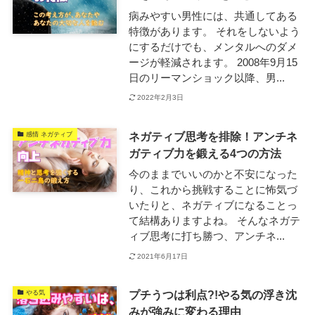
病みやすい男性には、共通してある
特徴があります。 それをしないよう
にするだけでも、メンタルへのダメ
ージが軽減されます。 2008年9月15
日のリーマンショック以降、男...
2022年2月3日
ネガティブ思考を排除！アンチネ
感情 ネガティブ
ガティブ力を鍛える4つの方法
今のままでいいのかと不安になった
り、これから挑戦することに怖気づ
いたりと、ネガティブになることっ
て結構ありますよね。 そんなネガテ
ィブ思考に打ち勝つ、アンチネ...
2021年6月17日
プチうつは利点?!やる気の浮き沈
やる気
みが強みに変わる理由