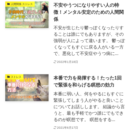
不安やうつになりやすい人の特
人間関係 ストレス
徴！メンタル安定のための人間関
係
不安が生じたり鬱っぽくなったりす
ることは誰にでもありますが、その
強弱が人によって違います。 鬱っぽ
くなってもすぐに戻る人がいる一方
で、悪化して不安症やうつ病に...
2022年1月18日
本番で力を発揮する！たった1回
ストレス
で緊張を和らげる瞑想の効力
本番に弱い人、何をやるにもすぐに
緊張してしまう人がやると良いこと
についてお話しします。 結論から言
うと、最も手軽でかつ誰にでもでき
るのが瞑想です。 瞑想をする...
2021年6月17日