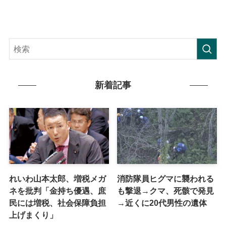
新着記事
れいわ山本太郎、増税メガ
消防隊員ヒグマに襲われる
ネを批判「金持ち優遇、庶
も撃退→クマ、死骸で発見
民には増税、社会保障負担
→近くに20代男性の遺体
上げまくり」