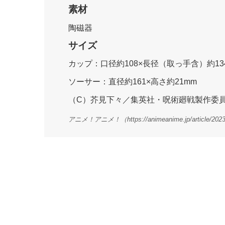
素材
陶磁器
サイズ
カップ：口径約108×長径（取っ手含）約134
ソーサー：直径約161×高さ約21mm
（C）芥見下々／集英社・呪術廻戦製作委
アニメ！アニメ！（https://animeanime.jp/article/2023/