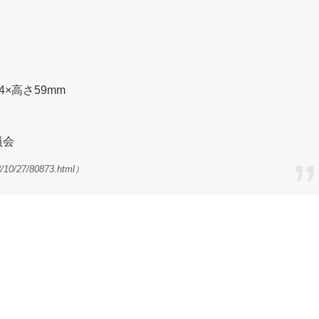
×高さ59mm
員会
10/27/80873.html）