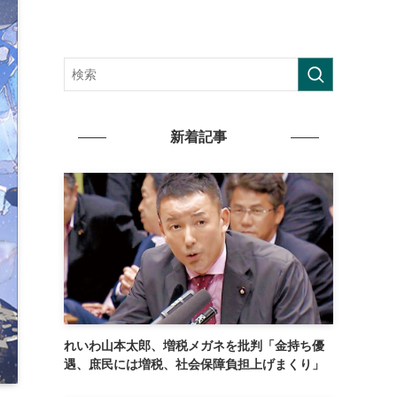
新着記事
れいわ山本太郎、増税メガネを批判「金持ち優
遇、庶民には増税、社会保障負担上げまくり」