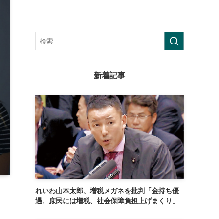
新着記事
れいわ山本太郎、増税メガネを批判「金持ち優
遇、庶民には増税、社会保障負担上げまくり」